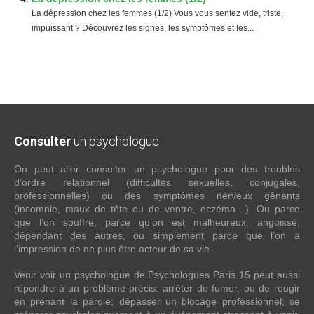
La dépression chez les femmes (1/2) Vous vous sentez vide, triste,
impuissant ? Découvrez les signes, les symptômes et les...
Consulter
un psychologue
On peut aller consulter un psychologue pour des troubles
d’ordre relationnel (difficultés sexuelles, conjugales,
professionnelles) ou des symptômes nerveux gênants
(insomnie, maux de tête ou de ventre, eczéma…). Ou parce
que l’on souffre, parce qu’on est malheureux, angoissé,
dépendant des autres, ou simplement parce que l’on a
l’impression de ne plus être acteur de sa vie.
Venir voir un psychologue de Psychologues Paris 15 peut aussi
répondre à un problème précis: arrêter de fumer, ou de rougir
en prenant la parole; dépasser un blocage professionnel; se