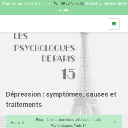
N’hésitez pas à nous téléphoner:
09 70 40 75 06
du lundi au vendredi de 8h
à 19h.
Dépression : symptômes, causes et
traitements
Blog – Lire les dernières articles sur le site
Home
Psychologues Paris 15