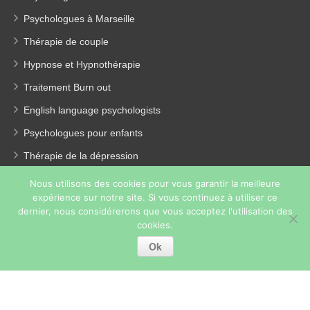
Psychologues à Marseille
Thérapie de couple
Hypnose et Hypnothérapie
Traitement Burn out
English language psychologists
Psychologues pour enfants
Thérapie de la dépression
Perte de poids
Nous utilisons des cookies pour vous garantir la meilleure
expérience sur notre site. Si vous continuez à utiliser ce
Coach coaching france
dernier, nous considérerons que vous acceptez l'utilisation des
Blog
cookies.
Ok
Copyright © 2026
Psychologue Paris 15.
Tous droits réservés.
Privium – Des services qui soutiennent vos soins. Pour
psychologues, psychotherapeutes et hypnotherapeutes.