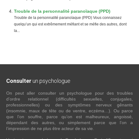
Trouble de la personnalité paranoïaque (PPD)
Trouble de la personnalité paranoïaque (PPD) Vous connaissez
quelqu’un qui est extrêmement méfiant et se méfie des autres, dont
la...
Consulter
un psychologue
On peut aller consulter un psychologue pour des troubles
d’ordre relationnel (difficultés sexuelles, conjugales,
professionnelles) ou des symptômes nerveux gênants
(insomnie, maux de tête ou de ventre, eczéma…). Ou parce
que l’on souffre, parce qu’on est malheureux, angoissé,
dépendant des autres, ou simplement parce que l’on a
l’impression de ne plus être acteur de sa vie.